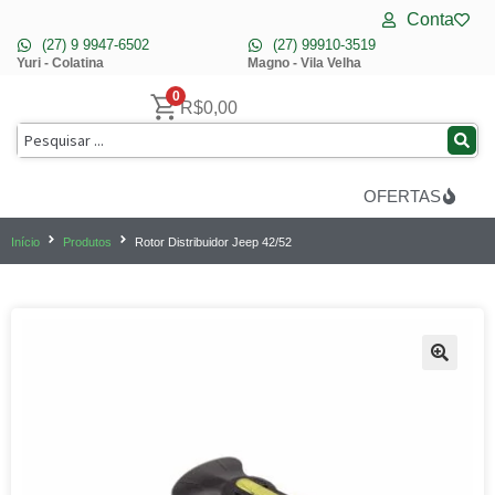
Conta
(27) 9 9947-6502
(27) 99910-3519
Yuri - Colatina
Magno - Vila Velha
0
R$
0,00
OFERTAS
Início
Produtos
Rotor Distribuidor Jeep 42/52
🔍