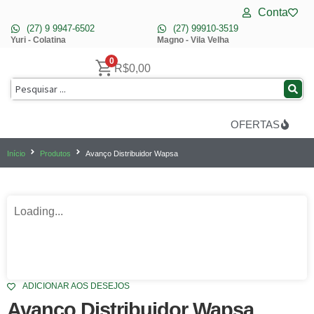
Conta
(27) 9 9947-6502
(27) 99910-3519
Yuri - Colatina
Magno - Vila Velha
0
R$
0,00
OFERTAS
Início
Produtos
Avanço Distribuidor Wapsa
Loading...
ADICIONAR AOS DESEJOS
Avanço Distribuidor Wapsa