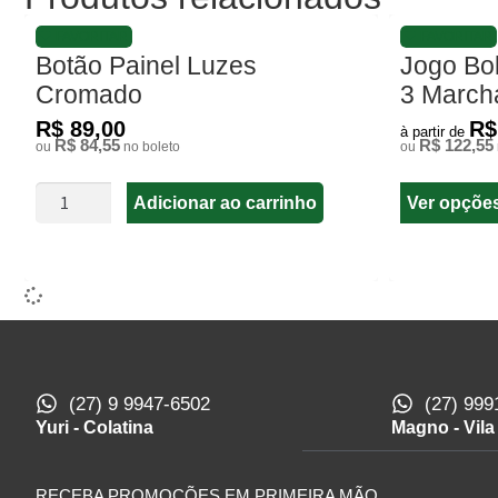
FAVORITAR
FAVORITAR
Botão Painel Luzes
Jogo Bo
Cromado
3 March
R$ 89,00
R$
à partir de
R$ 84,55
R$ 122,55
ou
no boleto
ou
Adicionar ao carrinho
Ver opçõe
(27) 9 9947-6502
(27) 999
Yuri - Colatina
Magno - Vila
RECEBA PROMOÇÕES EM PRIMEIRA MÃO