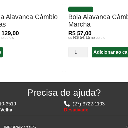
FAVORITAR
la Alavanca Câmbio
Bola Alavanca Câmb
as
Marcha
 129,00
R$ 57,00
R$ 54,15
no boleto
ou
no boleto
s
Adicionar ao ca
Precisa de ajuda?
10-3519
(27) 3722-1103
 Velha
Desativado
INFORMAÇÕES