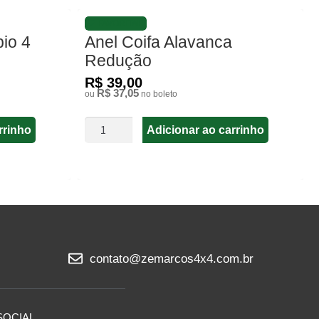
FAVORITAR
io 4
Anel Coifa Alavanca
Redução
R$ 39,00
R$ 37,05
ou
no boleto
rrinho
Adicionar ao carrinho
contato@zemarcos4x4.com.br
SOCIAL