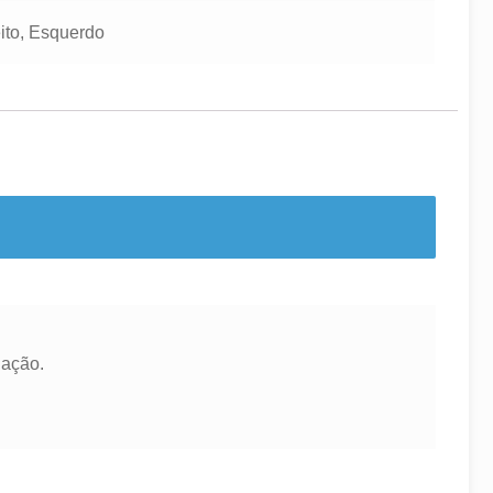
eito, Esquerdo
iação.