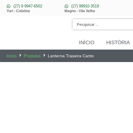
(27) 9 9947-6502
(27) 99910-3519
Yuri - Colatina
Magno - Vila Velha
INÍCIO
HISTÓRIA
Início
Produtos
Lanterna Traseira Canto