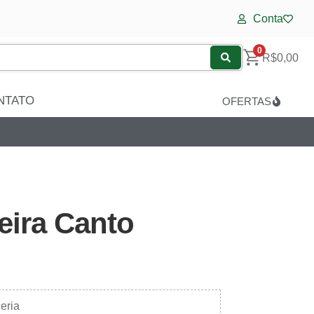
Conta
0
R$
0,00
NTATO
OFERTAS
eira Canto
ceria