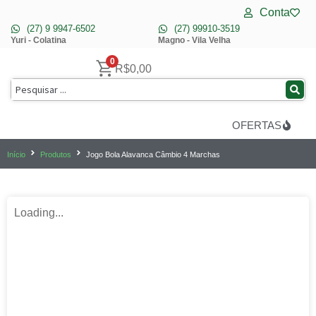
Conta
(27) 9 9947-6502
(27) 99910-3519
Yuri - Colatina
Magno - Vila Velha
0
R$
0,00
OFERTAS
Início
Produtos
Jogo Bola Alavanca Câmbio 4 Marchas
Loading...