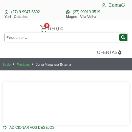
Conta
(27) 9 9947-6502
(27) 99910-3519
Yuri - Colatina
Magno - Vila Velha
0
R$
0,00
OFERTAS
Início
Produtos
Junta Maçaneta Externa
ADICIONAR AOS DESEJOS