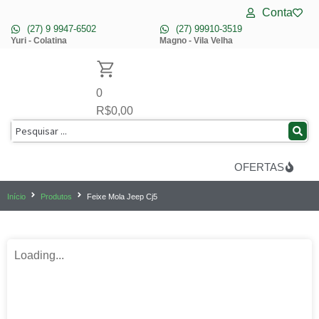
Conta
(27) 9 9947-6502
(27) 99910-3519
Yuri - Colatina
Magno - Vila Velha
0
R$
0,00
OFERTAS
Início
Produtos
Feixe Mola Jeep Cj5
Loading...