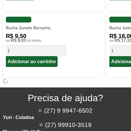
FAVORITAR
FAVORIT
Bucha Jumelo Borracha
Bucha Jume
R$ 9,50
R$ 18,0
R$ 9,03
R$ 17,1
ou
no boleto
ou
Adicionar ao carrinho
Adiciona
Precisa de ajuda?
(27) 9 9947-6502
Yuri - Colatina
(27) 99910-3519