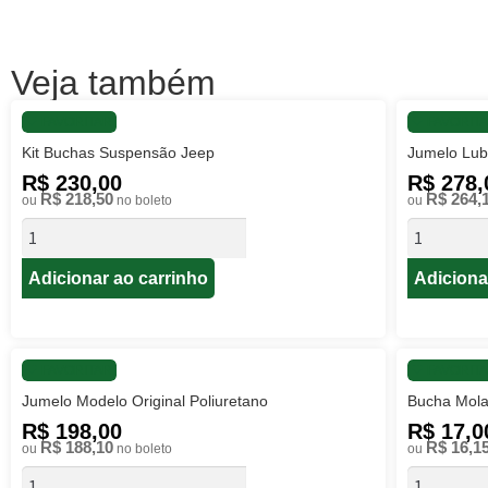
Veja também
FAVORITAR
FAVORIT
Kit Buchas Suspensão Jeep
Jumelo Lubr
R$ 230,00
R$ 278,
R$ 218,50
R$ 264,
ou
no boleto
ou
Adicionar ao carrinho
Adiciona
FAVORITAR
FAVORIT
Jumelo Modelo Original Poliuretano
Bucha Mola
R$ 198,00
R$ 17,0
R$ 188,10
R$ 16,1
ou
no boleto
ou