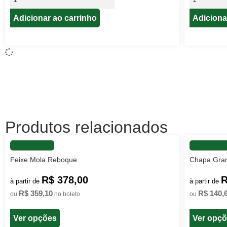
Adicionar ao carrinho
Adiciona
Produtos relacionados
FAVORITAR
FAVORIT
Feixe Mola Reboque
Chapa Gram
R$ 378,00
R
à partir de
à partir de
R$ 359,10
R$ 140,
ou
no boleto
ou
Ver opções
Ver opç