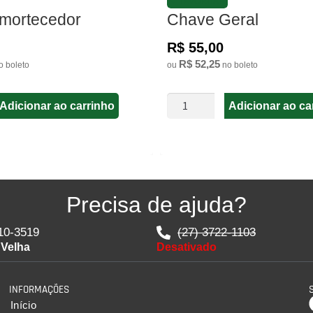
FAVORITAR
mortecedor
Chave Geral
R$ 55,00
R$ 52,25
 boleto
ou
no boleto
Adicionar ao carrinho
Adicionar ao ca
Precisa de ajuda?
10-3519
(27) 3722-1103
 Velha
Desativado
INFORMAÇÕES
Início