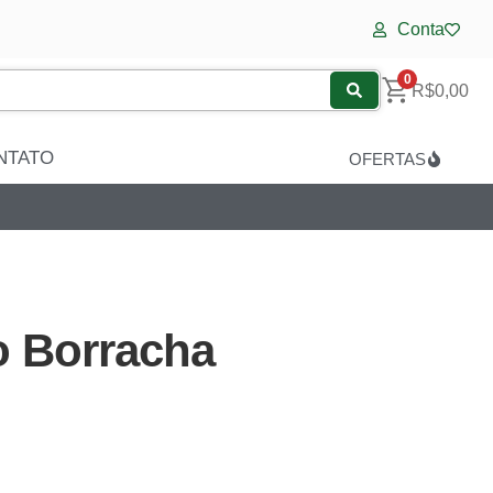
Conta
0
R$
0,00
NTATO
OFERTAS
 Borracha