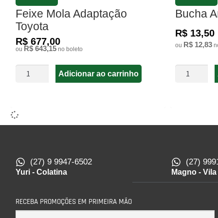
FAVORITAR
FAVORITAR
Feixe Mola Adaptação
Bucha A
Toyota
R$ 13,50
R$ 677,00
R$ 12,83
ou
no
R$ 643,15
ou
no boleto
Adicionar ao carrinho
(27) 9 9947-6502
(27) 999
Yuri - Colatina
Magno - Vila
RECEBA PROMOÇÕES EM PRIMEIRA MÃO