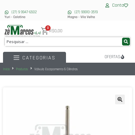
Conta
(27) 9 9947-6502
(27) 99910-3519
Yuri - Colatina
Magno - Vila Velha
0
R$0,00
OFERTAS
CATEGORIAS
Início
Produtos
Válvula Escapamento 6 Cilindros