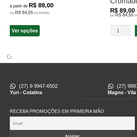
Cromad
R$ 89,00
à partir de
R$ 89,00
R$ 84,55
ou
no boleto
R$ 84,55
ou
no
Ver opções
(27) 9 9947-6502
(27) 999
Yuri - Colatina
Magno - Vila
RECEBA PROMOÇÕES EM PRIMEIRA MÃO