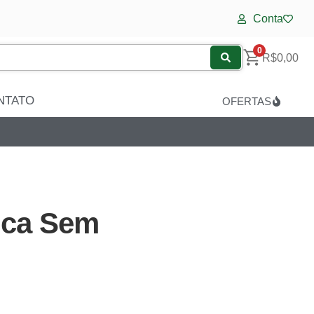
Conta
0
R$
0,00
NTATO
OFERTAS
nca Sem