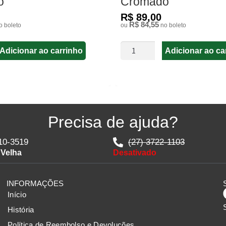
o
Cromado
R$ 89,00
R$ 84,55
 boleto
ou
no boleto
Adicionar ao carrinho
Adicionar ao ca
Precisa de ajuda?
10-3519
(27) 3722-1103
 Velha
Desativado
INFORMAÇÕES
Início
História
Política de Reembolso e Devoluções