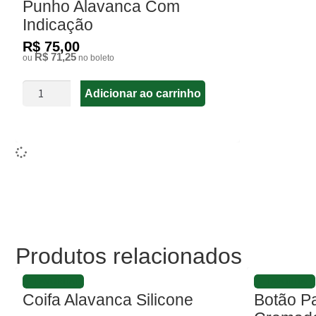
Punho Alavanca Com
Indicação
R$ 75,00
R$ 71,25
ou
no boleto
Adicionar ao carrinho
Produtos relacionados
FAVORITAR
FAVORITAR
Coifa Alavanca Silicone
Botão Pa