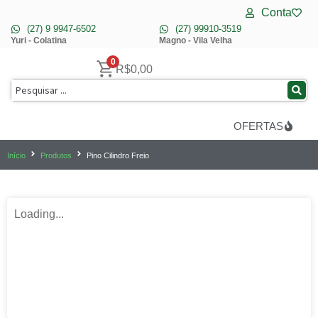
Conta
(27) 9 9947-6502
(27) 99910-3519
Yuri - Colatina
Magno - Vila Velha
0
R$
0,00
OFERTAS
Início
Produtos
Pino Cilindro Freio
Loading...