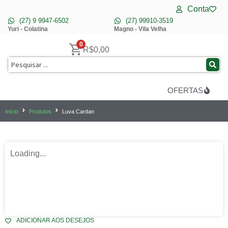
Conta
(27) 9 9947-6502
(27) 99910-3519
Yuri - Colatina
Magno - Vila Velha
0
R$
0,00
OFERTAS
Início
Produtos
Luva Cardan
Loading...
ADICIONAR AOS DESEJOS