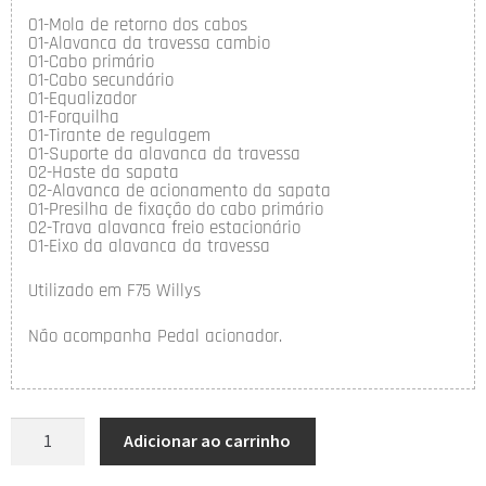
01-Mola de retorno dos cabos
01-Alavanca da travessa cambio
01-Cabo primário
01-Cabo secundário
01-Equalizador
01-Forquilha
01-Tirante de regulagem
01-Suporte da alavanca da travessa
02-Haste da sapata
02-Alavanca de acionamento da sapata
01-Presilha de fixação do cabo primário
02-Trava alavanca freio estacionário
01-Eixo da alavanca da travessa
Utilizado em F75 Willys
Não acompanha Pedal acionador.
Adicionar ao carrinho