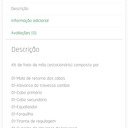
Descrição
Informação adicional
Avaliações (0)
Descrição
Kit de freio de mão (estacionário) composto por
01-Mola de retorno dos cabos
01-Alavanca da travessa cambio
01-Cabo primário
01-Cabo secundário
01-Equalizador
01-Forquilha
01-Tirante de regulagem