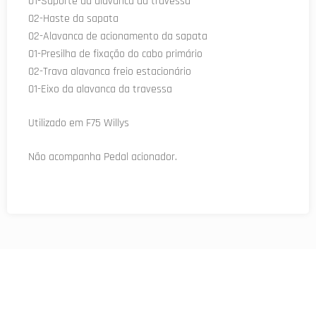
01-Suporte da alavanca da travessa
02-Haste da sapata
02-Alavanca de acionamento da sapata
01-Presilha de fixação do cabo primário
02-Trava alavanca freio estacionário
01-Eixo da alavanca da travessa
Utilizado em F75 Willys
Não acompanha Pedal acionador.