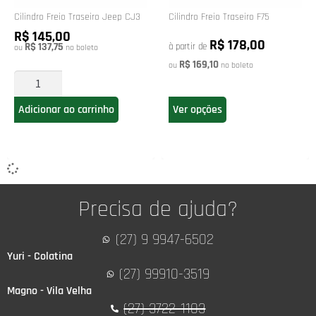
Cilindro Freio Traseiro Jeep CJ3
Cilindro Freio Traseiro F75
R$ 145,00
R$ 178,00
R$ 137,75
à partir de
ou
no boleto
R$ 169,10
ou
no boleto
Ver opções
Adicionar ao carrinho
Precisa de ajuda?
(27) 9 9947-6502
Yuri - Colatina
(27) 99910-3519
Magno - Vila Velha
(27) 3722-1103