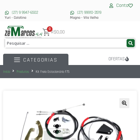
Conta
(27) 9 9947-6502
(27) 99910-3519
Yuri - Colatina
Magno - Vila Velha
0
R$0,00
OFERTAS
CATEGORIAS
Início
Produtos
Kit Freio Estacionário F75