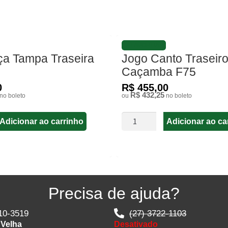
FAVORITAR
ça Tampa Traseira
Jogo Canto Traseiro
Caçamba F75
0
R$ 455,00
R$ 432,25
no boleto
ou
no boleto
Adicionar ao carrinho
Adicionar ao ca
Precisa de ajuda?
10-3519
(27) 3722-1103
 Velha
Desativado