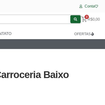
Conta
0
R$
0,00
NTATO
OFERTAS
arroceria Baixo