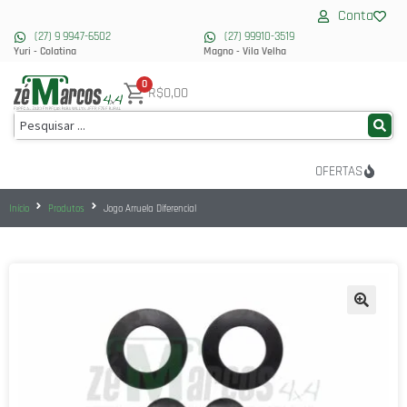
Conta
(27) 9 9947-6502
(27) 99910-3519
Yuri - Colatina
Magno - Vila Velha
0
R$
0,00
OFERTAS
Início
Produtos
Jogo Arruela Diferencial