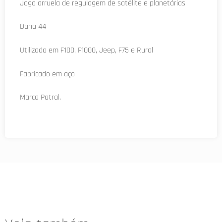
Jogo arruela de regulagem de satélite e planetárias
Dana 44
Utilizado em F100, F1000, Jeep, F75 e Rural
Fabricado em aço
Marca Patral.