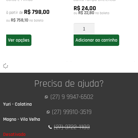
R$ 24,00
R$ 798,00
R$ 22,80
à partir de
ou
no boleto
R$ 758,10
ou
no boleto
Ver opções
Adicionar ao carrinho
Precisa de ajuda?
(27) 9 9947-6502
Yuri - Colatina
(27) 99910-3519
Magno - Vila Velha
(27) 3722-1103
Desativado