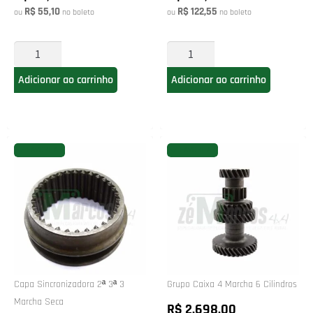
R$ 55,10
R$ 122,55
ou
no boleto
ou
no boleto
Adicionar ao carrinho
Adicionar ao carrinho
FAVORITAR
FAVORITAR
Capa Sincronizadora 2ª 3ª 3
Grupo Caixa 4 Marcha 6 Cilindros
Marcha Seca
R$ 2.698,00