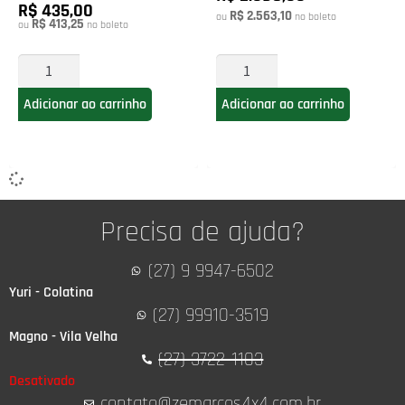
R$ 435,00
R$ 2.563,10
ou
no boleto
R$ 413,25
ou
no boleto
Adicionar ao carrinho
Adicionar ao carrinho
Precisa de ajuda?
(27) 9 9947-6502
Yuri - Colatina
(27) 99910-3519
Magno - Vila Velha
(27) 3722-1103
Desativado
contato@zemarcos4x4.com.br