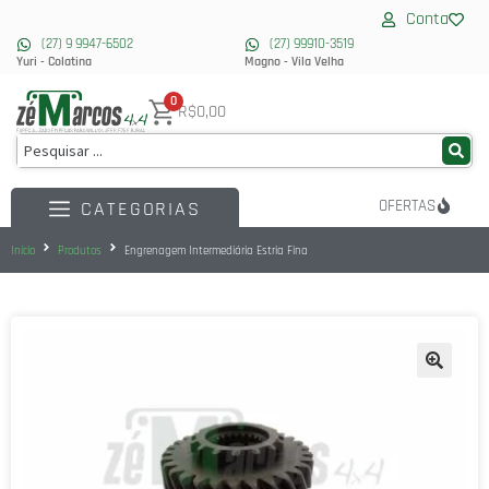
Conta
(27) 9 9947-6502
(27) 99910-3519
Yuri - Colatina
Magno - Vila Velha
0
R$0,00
OFERTAS
CATEGORIAS
Início
Produtos
Engrenagem Intermediária Estria Fina