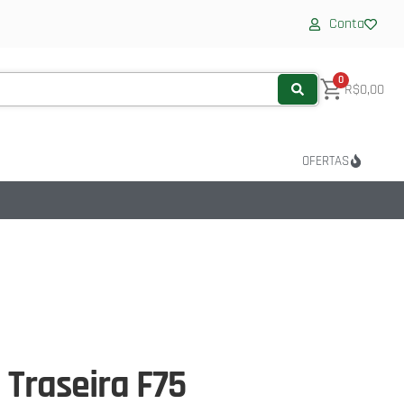
Conta
0
R$
0,00
OFERTAS
Traseira F75