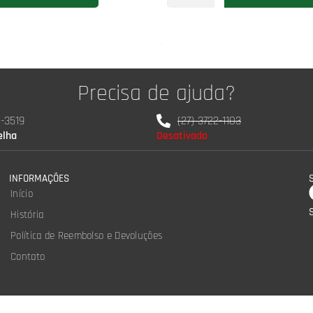
Precisa de ajuda?
0-3519
(27) 3722-1103
elha
Desativado
INFORMAÇÕES
Início
História
Política de Reembolso e Devoluções
Contato