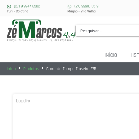
(27) 9 9947-6502
(27) 99910-3519
Yuri - Colatina
Magno - Vila Velha
INÍCIO
HIST
Início
Produtos
Corrente Tampa Traseira F75
Loading...