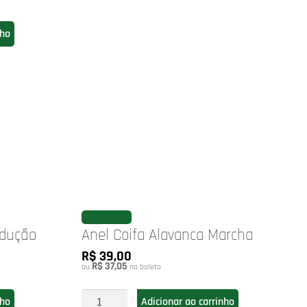
nho
FAVORITAR
edução
Anel Coifa Alavanca Marcha
R$ 39,00
R$ 37,05
ou
no boleto
nho
Adicionar ao carrinho