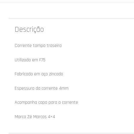
Descrição
Corrente tampa traseira
Utilizado em F75
Fabricado em aço zincado
Espessura da corrente 4mm
Acompanha capa para a corrente
Marca Zé Marcos 4×4