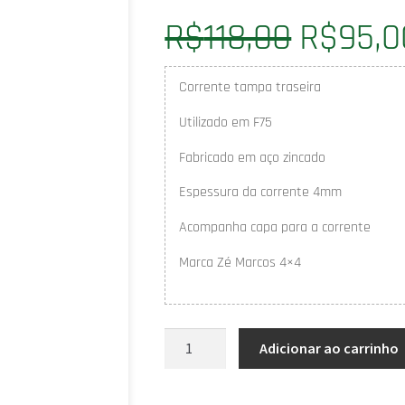
R$
118,00
R$
95,0
Corrente tampa traseira
Utilizado em F75
Fabricado em aço zincado
Espessura da corrente 4mm
Acompanha capa para a corrente
Marca Zé Marcos 4×4
Adicionar ao carrinho