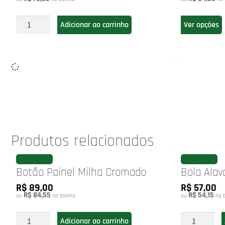
Adicionar ao carrinho
Ver opções
Produtos relacionados
FAVORITAR
FAVORITAR
Botão Painel Milha Cromado
Bola Ala
R$ 89,00
R$ 57,00
R$ 84,55
R$ 54,15
ou
no boleto
ou
no b
Adicionar ao carrinho