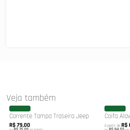
Veja também
FAVORITAR
FAVORITAR
Corrente Tampa Traseira Jeep
Coifa Ala
R$ 79,00
R$ 
à partir de
R$ 75,05
R$ 84,55
ou
no boleto
ou
no 