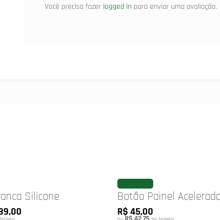
Você precisa fazer
logged in
para enviar uma avaliação.
FAVORITAR
vanca Silicone
Botão Painel Acelerado
89,00
R$ 45,00
R$ 42,75
boleto
ou
no boleto