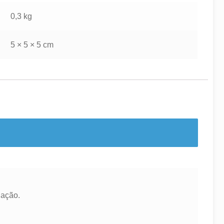
0,3 kg
5 × 5 × 5 cm
iação.