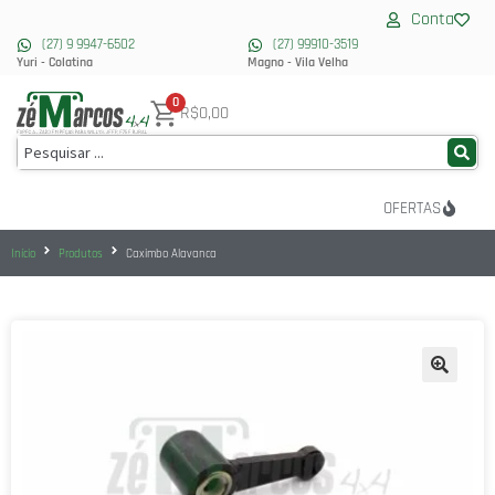
Conta
(27) 9 9947-6502
(27) 99910-3519
Yuri - Colatina
Magno - Vila Velha
0
R$
0,00
OFERTAS
Início
Produtos
Caximbo Alavanca