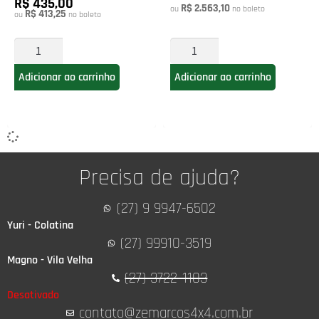
R$ 435,00
R$ 2.563,10
ou
no boleto
R$ 413,25
ou
no boleto
Adicionar ao carrinho
Adicionar ao carrinho
Precisa de ajuda?
(27) 9 9947-6502
Yuri - Colatina
(27) 99910-3519
Magno - Vila Velha
(27) 3722-1103
Desativado
contato@zemarcos4x4.com.br