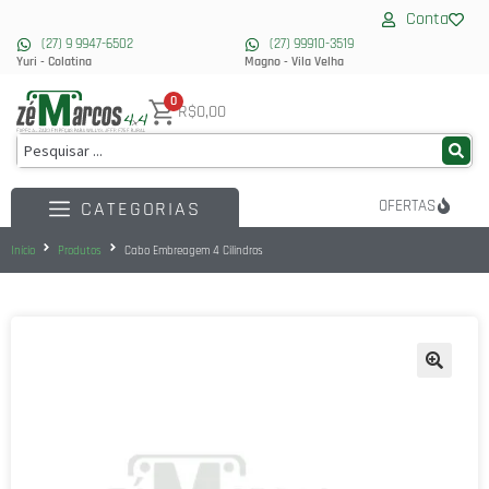
Conta
(27) 9 9947-6502
(27) 99910-3519
Yuri - Colatina
Magno - Vila Velha
0
R$0,00
OFERTAS
CATEGORIAS
Início
Produtos
Cabo Embreagem 4 Cilindros