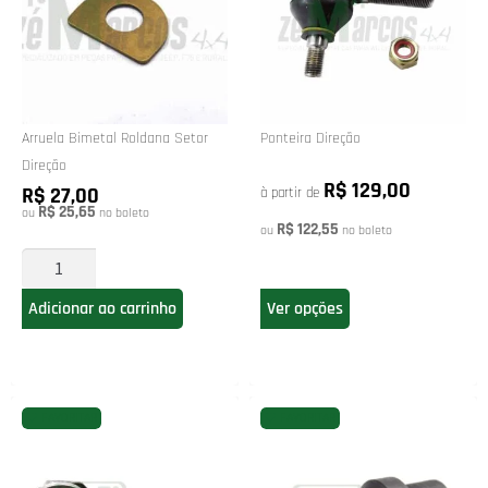
Arruela Bimetal Roldana Setor
Ponteira Direção
Direção
R$ 129,00
R$ 27,00
à partir de
R$ 25,65
ou
no boleto
R$ 122,55
ou
no boleto
Ver opções
Adicionar ao carrinho
FAVORITAR
FAVORITAR