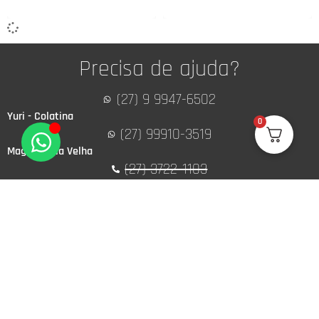
Precisa de ajuda?
(27) 9 9947-6502
Yuri - Colatina
0
(27) 99910-3519
Magno - Vila Velha
(27) 3722-1103
Desativado
contato@zemarcos4x4.com.br
RECEBA PROMOÇÕES EM PRIMEIRA MÃO