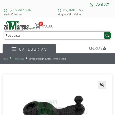
Conta
(27) 9 9947-6502
(27) 99910-3519
Yuri - Colatina
Magno - Vila Velha
0
R$0,00
OFERTAS
CATEGORIAS
Início
Produtos
Braço Pitman Setor Direção Jeep