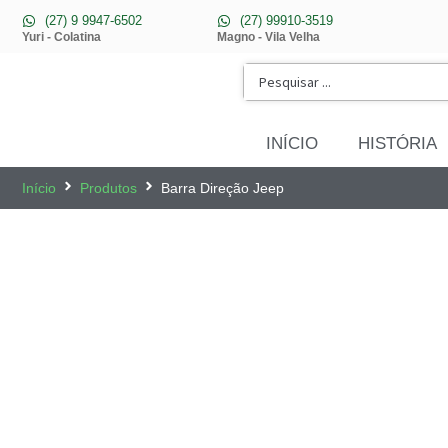
(27) 9 9947-6502
(27) 99910-3519
Yuri - Colatina
Magno - Vila Velha
INÍCIO
HISTÓRIA
Início
Produtos
Barra Direção Jeep