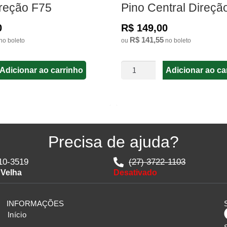
ireção F75
Pino Central Direçã
0
R$ 149,00
R$ 141,55
no boleto
ou
no boleto
Adicionar ao carrinho
Adicionar ao ca
Precisa de ajuda?
10-3519
(27) 3722-1103
 Velha
Desativado
INFORMAÇÕES
Início