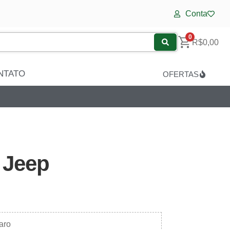
Conta
0
R$
0,00
NTATO
OFERTAS
 Jeep
aro