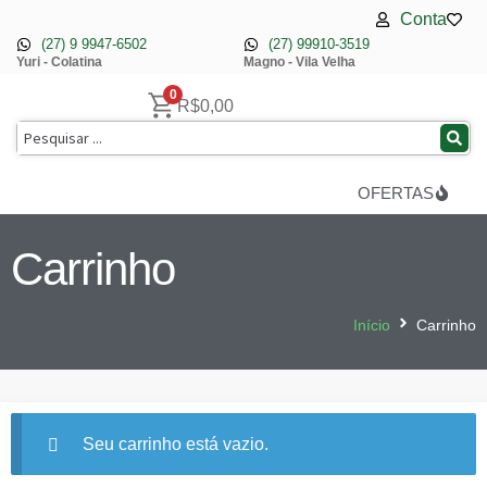
Conta
(27) 9 9947-6502
(27) 99910-3519
Yuri - Colatina
Magno - Vila Velha
0
R$
0,00
OFERTAS
Carrinho
Início
Carrinho
Seu carrinho está vazio.